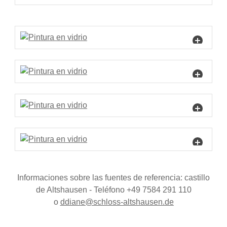
Informaciones sobre las fuentes de referencia: castillo
de Altshausen - Teléfono +49 7584 291 110
o
dd
n
schl
ss-
ltsh
s
n
d