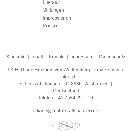
Literatur
Stiftungen
Impressionen
Kontakt
Startseite
|
Inhalt
|
Kontakt
|
Impressum
|
Datenschutz
I.K.H. Diane Herzogin von Württemberg, Prinzessin von
Frankreich
Schloss Altshausen | D-88361 Altshausen |
Deutschland
Telefon: +49 7584 291 110
dd
n
schl
ss-
ltsh
s
n
d