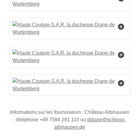
Informations sur les fournisseurs : Château Altshausen
- téléphone +49 7584 291 110 ou
dd
n
schl
ss-
ltsh
s
n
d