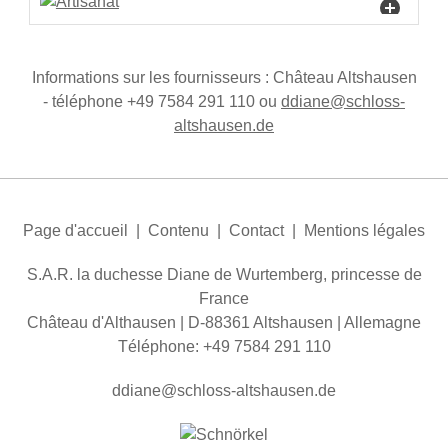
Informations sur les fournisseurs : Château Altshausen
- téléphone +49 7584 291 110 ou
dd
n
schl
ss-
ltsh
s
n
d
Page d'accueil
|
Contenu
|
Contact
|
Mentions légales
S.A.R. la duchesse Diane de Wurtemberg, princesse de
France
Château d'Althausen | D-88361 Altshausen | Allemagne
Téléphone: +49 7584 291 110
dd
n
schl
ss-
ltsh
s
n
d