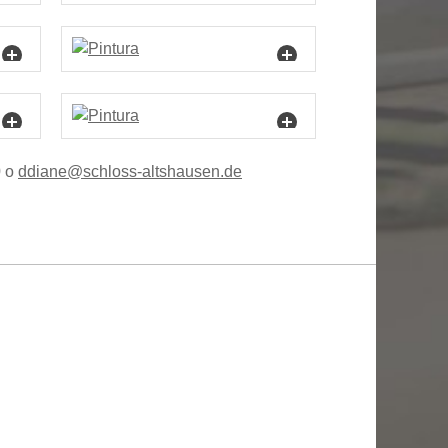
0 o
dd
n
schl
ss-
ltsh
s
n
d